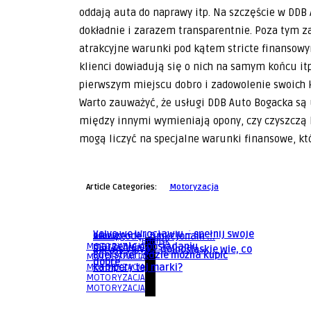
oddają auta do naprawy itp. Na szczęście w DDB 
dokładnie i zarazem transparentnie. Poza tym z
atrakcyjne warunki pod kątem stricte finansowym
klienci dowiadują się o nich na samym końcu it
pierwszym miejscu dobro i zadowolenie swoich 
Warto zauważyć, że usługi DDB Auto Bogacka są
między innymi wymieniają opony, czy czyszczą k
mogą liczyć na specjalne warunki finansowe, któ
Article Categories:
Motoryzacja
Gdansk
Gdansk
Dlaczego przyczepy kempingowe
Gdansk
Volvo XC40 – dolnośląskie stawia
Buerstner zdobywają serca ...
Volvo we Wrocławiu – spełnij swoje
na wygodę i funkcjonaln ...
Gdansk
Gdansk
MOTORYZACJA
marzenie o posiadaniu ...
Serwis Volvo – dolnośląskie wie, co
Buerstner: gdzie można kupić
MOTORYZACJA
dobre
MOTORYZACJA
kampery tej marki?
MOTORYZACJA
MOTORYZACJA