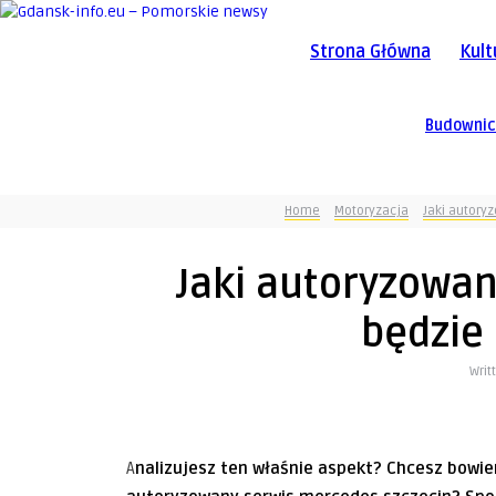
Strona Główna
Kult
Budowni
Home
Motoryzacja
Jaki autory
Jaki autoryzowa
będzie 
Writ
Analizujesz ten właśnie aspekt? Chcesz bowiem czym prędzej zdecydować się na jakiś