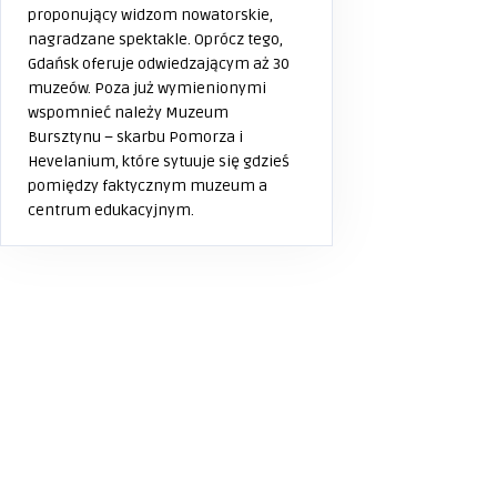
proponujący widzom nowatorskie,
nagradzane spektakle. Oprócz tego,
Gdańsk oferuje odwiedzającym aż 30
muzeów. Poza już wymienionymi
wspomnieć należy Muzeum
Bursztynu – skarbu Pomorza i
Hevelanium, które sytuuje się gdzieś
pomiędzy faktycznym muzeum a
centrum edukacyjnym.
Gdansk
Buerstner: gdzie można kupić
Gdansk
kampery tej marki?
Wszawica w domu: Co powinieneś
Gdansk
wiedzieć o przeżywalności ...
Segregacja odpadów budowlanych
Gdansk
– przewodnik dla inwestor ...
MOTORYZACJA
Wyjątkowy Dzień Babci i Dziadka w
Termach BUKOVINA: Prez ...
ZDROWIE
BUDOWNICTWO
TURYSTYKA
TURYSTYKA