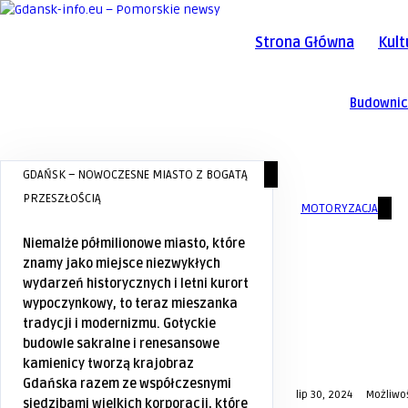
Strona Główna
Kult
Budowni
GDAŃSK – NOWOCZESNE MIASTO Z BOGATĄ
PRZESZŁOŚCIĄ
MOTORYZACJA
Niemalże półmilionowe miasto, które
znamy jako miejsce niezwykłych
wydarzeń historycznych i letni kurort
wypoczynkowy, to teraz mieszanka
tradycji i modernizmu. Gotyckie
budowle sakralne i renesansowe
kamienicy tworzą krajobraz
Gdańska razem ze współczesnymi
lip 30, 2024
Możliwo
siedzibami wielkich korporacji, które