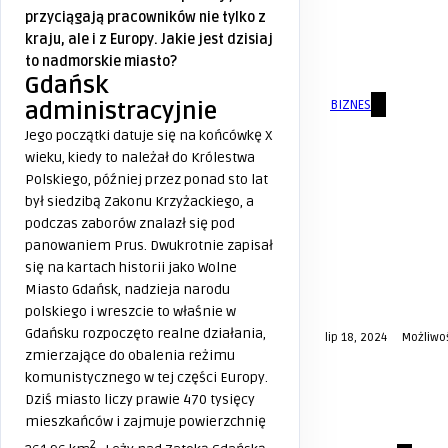
przyciągają pracowników nie tylko z
kraju, ale i z Europy. Jakie jest dzisiaj
to nadmorskie miasto?
Gdańsk
administracyjnie
BIZNES
Jego początki datuje się na końcówkę X
wieku, kiedy to należał do Królestwa
Polskiego, później przez ponad sto lat
był siedzibą Zakonu Krzyżackiego, a
podczas zaborów znalazł się pod
panowaniem Prus. Dwukrotnie zapisał
się na kartach historii jako Wolne
Miasto Gdańsk, nadzieja narodu
polskiego i wreszcie to właśnie w
Gdańsku rozpoczęto realne działania,
lip 18, 2024
Możliwo
zmierzające do obalenia reżimu
komunistycznego w tej części Europy.
Dziś miasto liczy prawie 470 tysięcy
mieszkańców i zajmuje powierzchnię
2