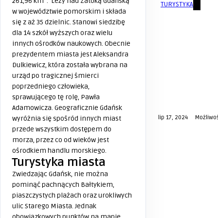
261,96 km
. Leży nad Zatoką Gdańską
TURYSTYKA
w województwie pomorskim i składa
się z aż 35 dzielnic. Stanowi siedzibę
dla 14 szkół wyższych oraz wielu
innych ośrodków naukowych. Obecnie
prezydentem miasta jest Aleksandra
Dulkiewicz, która została wybrana na
urząd po tragicznej śmierci
poprzedniego człowieka,
sprawującego tę rolę, Pawła
Adamowicza. Geograficznie Gdańsk
lip 17, 2024
Możliwo
wyróżnia się spośród innych miast
przede wszystkim dostępem do
morza, przez co od wieków jest
ośrodkiem handlu morskiego.
Turystyka miasta
Zwiedzając Gdańsk, nie można
pominąć pachnących Bałtykiem,
piaszczystych plażach oraz urokliwych
ulic Starego Miasta. Jednak
obowiązkowych punktów na mapie