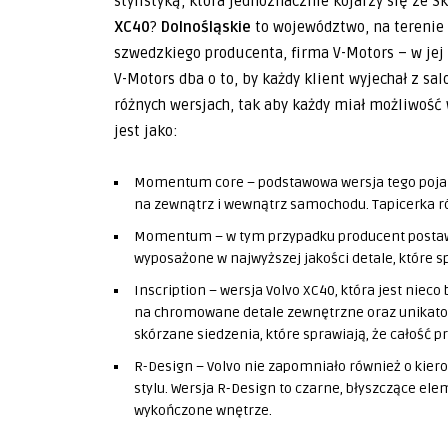
stylistyką, która jednoznacznie kojarzy się ze
XC40
?
Dolnośląskie
to województwo, na terenie
szwedzkiego producenta, firma V-Motors – w jej 
V-Motors dba o to, by każdy klient wyjechał z sa
różnych wersjach, tak aby każdy miał możliwość 
jest jako:
Momentum core – podstawowa wersja tego pojazd
na zewnątrz i wewnątrz samochodu. Tapicerka r
Momentum – w tym przypadku producent postawi
wyposażone w najwyższej jakości detale, które sp
Inscription – wersja Volvo XC40, która jest niec
na chromowane detale zewnętrzne oraz unikatow
skórzane siedzenia, które sprawiają, że całość 
R-Design – Volvo nie zapomniało również o kiero
stylu. Wersja R-Design to czarne, błyszczące el
wykończone wnętrze.