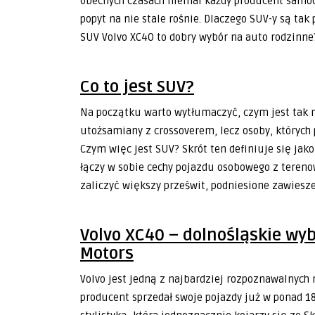
obecnych czasach niemal każdy producent samoc
popyt na nie stale rośnie. Dlaczego SUV-y są t
SUV Volvo XC40 to dobry wybór na auto rodzinne
Co to jest SUV?
Na początku warto wytłumaczyć, czym jest tak n
utożsamiany z crossoverem, lecz osoby, których p
Czym więc jest SUV? Skrót ten definiuje się jako
łączy w sobie cechy pojazdu osobowego z teren
zaliczyć większy prześwit, podniesione zawiesze
Volvo XC40
–
dolnośląskie
wyb
Motors
Volvo jest jedną z najbardziej rozpoznawalnyc
producent sprzedał swoje pojazdy już w ponad 1