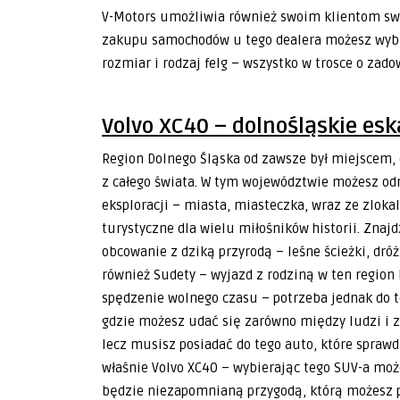
V-Motors umożliwia również swoim klientom swo
zakupu samochodów u tego dealera możesz wybra
rozmiar i rodzaj felg – wszystko w trosce o zado
Volvo XC40
–
dolnośląskie
esk
Region Dolnego Śląska od zawsze był miejscem, do
z całego świata. W tym województwie możesz odn
eksploracji – miasta, miasteczka, wraz ze zlok
turystyczne dla wielu miłośników historii. Znajd
obcowanie z dziką przyrodą – leśne ścieżki, dróż
również Sudety – wyjazd z rodziną w ten regio
spędzenie wolnego czasu – potrzeba jednak do t
gdzie możesz udać się zarówno między ludzi i za
lecz musisz posiadać do tego auto, które spraw
właśnie Volvo XC40 – wybierając tego SUV-a moż
będzie niezapomnianą przygodą, którą możesz p