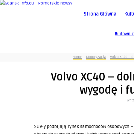
Strona Główna
Kult
Budowni
Home
Motoryzacja
Volvo XC40 – d
Volvo XC40 – dol
wygodę i f
Writ
SUV-y podbijają rynek samochodów osobowych – jest ich coraz więcej, nie tylko na polskich drogach. W