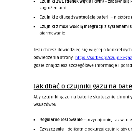
Czujniki 2w1 (tlenek węgla i dym)
– zapewniają 
zagrożeniami
Czujniki z długą żywotnością baterii
– niektóre 
Czujniki z możliwością integracji z systemami
alarmowanie
Jeśli chcesz dowiedzieć się więcej o konkretnyc
odwiedzenia strony
https://sorbex.pl/czujniki-g
gdzie znajdziesz szczegółowe informacje i porad
Jak dbać o czujniki gazu na bate
Aby czujniki gazu na baterie skutecznie chronił
wskazówek:
Regularne testowanie
– przynajmniej raz w mies
Czyszczenie
– delikatnie odkurzaj czujnik, aby 