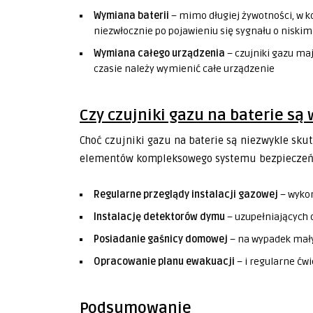
Wymiana baterii
– mimo długiej żywotności, w k
niezwłocznie po pojawieniu się sygnału o niski
Wymiana całego urządzenia
– czujniki gazu maj
czasie należy wymienić całe urządzenie
Czy czujniki gazu na baterie są
Choć czujniki gazu na baterie są niezwykle skut
elementów kompleksowego systemu bezpieczeńs
Regularne przeglądy instalacji gazowej
– wykon
Instalację detektorów dymu
– uzupełniających
Posiadanie gaśnicy domowej
– na wypadek mał
Opracowanie planu ewakuacji
– i regularne ćwi
Podsumowanie