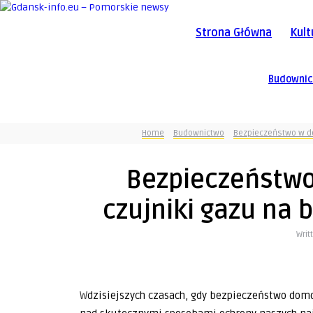
Strona Główna
Kult
Budowni
Home
Budownictwo
Bezpieczeństwo w do
Bezpieczeństwo
czujniki gazu na 
Writ
W dzisiejszych czasach, gdy bezpieczeństwo domowe staje się coraz ważniejsze, warto zastanowić się