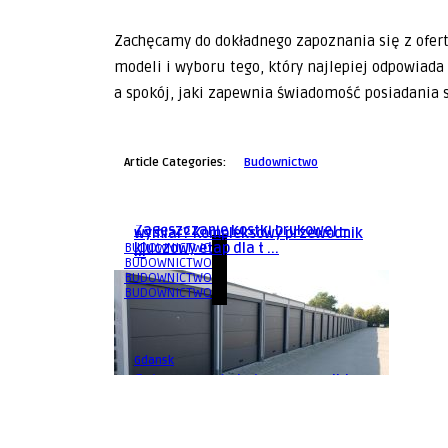
Zachęcamy do dokładnego zapoznania się z ofer
modeli i wyboru tego, który najlepiej odpowia
a spokój, jaki zapewnia świadomość posiadania s
Article Categories:
Budownictwo
Gdansk
Gdansk
Jak zabezpieczyć samochód na
Gdansk
Drzwi standardowe czy na
terenach górniczych? Wybór ...
Zagęszczanie kostki brukowej –
wymiar? Kompleksowy przewodnik
BUDOWNICTWO
kluczowy etap dla t ...
...
BUDOWNICTWO
BUDOWNICTWO
BUDOWNICTWO
Gdansk
Gotowe garaże betonowe – solidne
rozwiązanie na la ...
BUDOWNICTWO