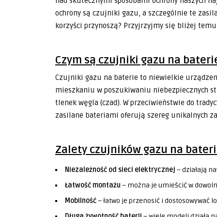
nad skutecznymi sposobami ochrony naszych naj
ochrony są czujniki gazu, a szczególnie te zasil
korzyści przynoszą? Przyjrzyjmy się bliżej temu
Czym są czujniki gazu na bateri
Czujniki gazu na baterie to niewielkie urządz
mieszkaniu w poszukiwaniu niebezpiecznych stę
tlenek węgla (czad). W przeciwieństwie do tradyc
zasilane bateriami oferują szereg unikalnych za
Zalety czujników gazu na bater
Niezależność od sieci elektrycznej
– działają n
Łatwość montażu
– można je umieścić w dowoln
Mobilność
– łatwo je przenosić i dostosowywać lo
Długa żywotność baterii
– wiele modeli działa n